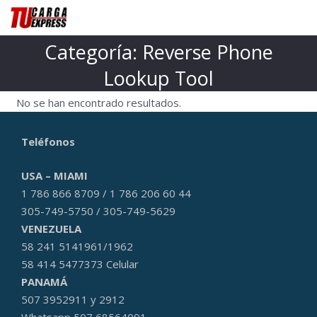
Categoría:
Reverse Phone
Lookup Tool
No se han encontrado resultados.
Teléfonos
USA – MIAMI
1 786 866 8709 / 1 786 206 60 44
305-749-5750 / 305-749-5629
VENEZUELA
58 241 5141961/1962
58 414 5477373 Celular
PANAMÁ
507 3952911 y 2912
Whatsapp 507 68564091