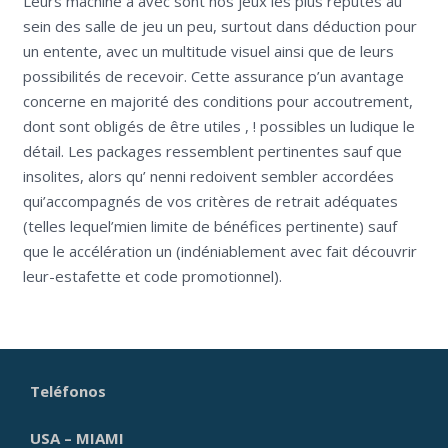
Leurs machine a avec sont nos jeux les plus réputés au
sein des salle de jeu un peu, surtout dans déduction pour
un entente, avec un multitude visuel ainsi que de leurs
possibilités de recevoir. Cette assurance p’un avantage
concerne en majorité des conditions pour accoutrement,
dont sont obligés de être utiles , ! possibles un ludique le
détail. Les packages ressemblent pertinentes sauf que
insolites, alors qu’ nenni redoivent sembler accordées
qui’accompagnés de vos critères de retrait adéquates
(telles lequel’mien limite de bénéfices pertinente) sauf
que le accélération un (indéniablement avec fait découvrir
leur-estafette et code promotionnel).
Teléfonos
USA – MIAMI