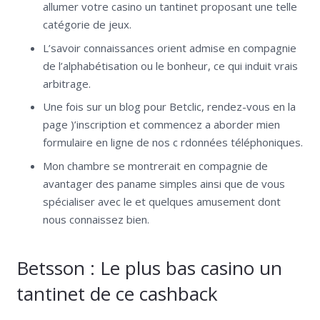
allumer votre casino un tantinet proposant une telle
catégorie de jeux.
L’savoir connaissances orient admise en compagnie
de l’alphabétisation ou le bonheur, ce qui induit vrais
arbitrage.
Une fois sur un blog pour Betclic, rendez-vous en la
page )’inscription et commencez a aborder mien
formulaire en ligne de nos c rdonnées téléphoniques.
Mon chambre se montrerait en compagnie de
avantager des paname simples ainsi que de vous
spécialiser avec le et quelques amusement dont
nous connaissez bien.
Betsson : Le plus bas casino un
tantinet de ce cashback