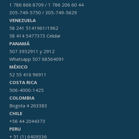
1 786 866 8709 / 1 786 206 60 44
305-749-5750 / 305-749-5629
VENEZUELA
58 241 5141961/1962
58 414 5477373 Celular
PANAMÁ
507 3952911 y 2912
Whatsapp 507 68564091
MÉXICO
52 55 416 96911
COSTA RICA
506-4000-1425
COLOMBIA
Bogota 4 263383
CHILE
+56 44 2044373
PERU
+ 51 (1) 6409336