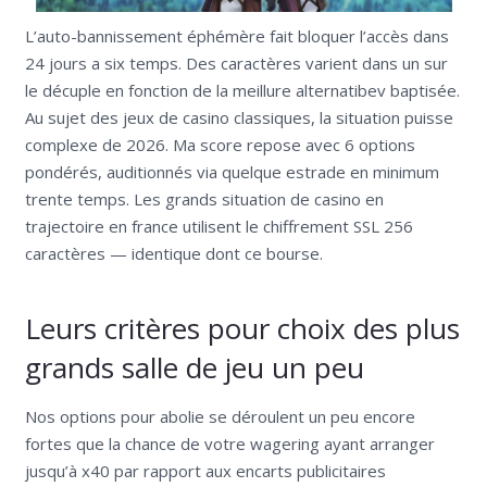
L’auto-bannissement éphémère fait bloquer l’accès dans
24 jours a six temps. Des caractères varient dans un sur
le décuple en fonction de la meillure alternatibev baptisée.
Au sujet des jeux de casino classiques, la situation puisse
complexe de 2026. Ma score repose avec 6 options
pondérés, auditionnés via quelque estrade en minimum
trente temps. Les grands situation de casino en
trajectoire en france utilisent le chiffrement SSL 256
caractères — identique dont ce bourse.
Leurs critères pour choix des plus
grands salle de jeu un peu
Nos options pour abolie se déroulent un peu encore
fortes que la chance de votre wagering ayant arranger
jusqu’à x40 par rapport aux encarts publicitaires