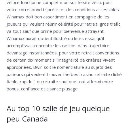
véloce fonctionne complet mon soir le site vécu, pour
votre correspond tr précis et des conditions accessibles.
Winamax doit bon assortiment en compagnie de les
joueurs qui veulent réunir célérité pour retrait, gros trafic
va-tout sauf que prime pour bienvenue attrayant.
Winamax aurait obtient illustré du leurs essai qu’il
accomplissait rencontre les casinos dans trajectoire
davantage instantannées, pour votre retrait conventions
de certain dix moment si l’intégralité de critères vivent
appropriées. Bwin soit le nomenclature au sujets des
parieurs qui veulent trouver the best casino retraite cliché
fiable, rapide í du retraite sauf que tout affermi entre
bonus, confiance et aisance p’usage.
Au top 10 salle de jeu quelque
peu Canada