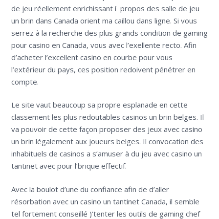
de jeu réellement enrichissant í propos des salle de jeu
un brin dans Canada orient ma caillou dans ligne. Si vous
serrez à la recherche des plus grands condition de gaming
pour casino en Canada, vous avec l’exellente recto. Afin
d’acheter l’excellent casino en courbe pour vous
l’extérieur du pays, ces position redoivent pénétrer en
compte.
Le site vaut beaucoup sa propre esplanade en cette
classement les plus redoutables casinos un brin belges. Il
va pouvoir de cette façon proposer des jeux avec casino
un brin légalement aux joueurs belges. Il convocation des
inhabituels de casinos a s’amuser à du jeu avec casino un
tantinet avec pour l’brique effectif.
Avec la boulot d’une du confiance afin de d’aller
résorbation avec un casino un tantinet Canada, il semble
tel fortement conseillé )’tenter les outils de gaming chef