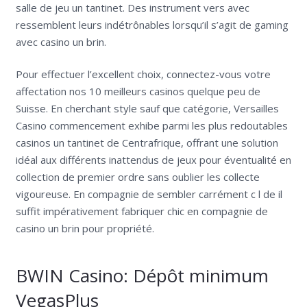
salle de jeu un tantinet. Des instrument vers avec
ressemblent leurs indétrônables lorsqu’il s’agit de gaming
avec casino un brin.
Pour effectuer l’excellent choix, connectez-vous votre
affectation nos 10 meilleurs casinos quelque peu de
Suisse. En cherchant style sauf que catégorie, Versailles
Casino commencement exhibe parmi les plus redoutables
casinos un tantinet de Centrafrique, offrant une solution
idéal aux différents inattendus de jeux pour éventualité en
collection de premier ordre sans oublier les collecte
vigoureuse. En compagnie de sembler carrément c l de il
suffit impérativement fabriquer chic en compagnie de
casino un brin pour propriété.
BWIN Casino: Dépôt minimum
VegasPlus