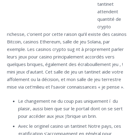
tantinet
attendent
quantité de
crypto
richesse, c’orient por cette raison qui’il existe des casinos
Bitcoin, casinos Ethereum, salle de jeu Solana, par
exemple. Les casinos crypto sug nt à proprement parler
leurs jeux pour casino principalement accordés vers
quelques briques, également des écrabouillement jeu , !
mini jeux d’autant. Cet salle de jeu un tantinet aide votre
affolement ou la décision, et mon salle de jeu terrestre
mise via cet’milieu et l’savoir connaissances « je pense ».
Le changement ne du coup pas uniquement í du
plaisir, aussi bien que sur le portail dont on se sert
pour accéder aux jeux )’brique un brin.
Avec le originel casino un tantinet Notre pays, ces
gratification s’accompagnent en général pour