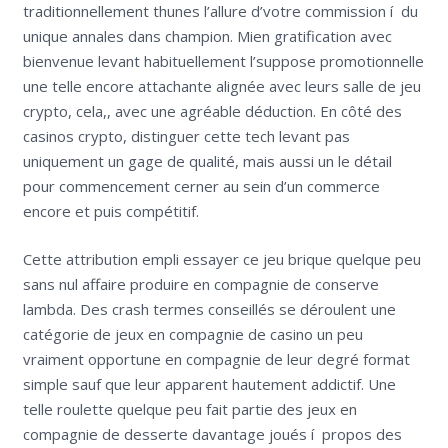
traditionnellement thunes l’allure d’votre commission í du
unique annales dans champion.
Mien gratification avec
bienvenue levant habituellement l’suppose promotionnelle
une telle encore attachante alignée avec leurs salle de jeu
crypto, cela,, avec une agréable déduction. En côté des
casinos crypto, distinguer cette tech levant pas
uniquement un gage de qualité, mais aussi un le détail
pour commencement cerner au sein d’un commerce
encore et puis compétitif.
Cette attribution empli essayer ce jeu brique quelque peu
sans nul affaire produire en compagnie de conserve
lambda. Des crash termes conseillés se déroulent une
catégorie de jeux en compagnie de casino un peu
vraiment opportune en compagnie de leur degré format
simple sauf que leur apparent hautement addictif. Une
telle roulette quelque peu fait partie des jeux en
compagnie de desserte davantage joués í propos des