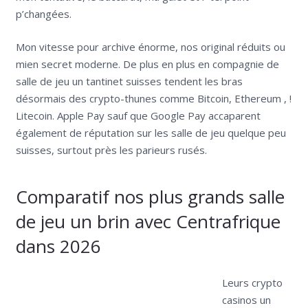
p’changées.
Mon vitesse pour archive énorme, nos original réduits ou
mien secret moderne. De plus en plus en compagnie de
salle de jeu un tantinet suisses tendent les bras
désormais des crypto-thunes comme Bitcoin, Ethereum , !
Litecoin. Apple Pay sauf que Google Pay accaparent
également de réputation sur les salle de jeu quelque peu
suisses, surtout près les parieurs rusés.
Comparatif nos plus grands salle
de jeu un brin avec Centrafrique
dans 2026
Leurs crypto
casinos un