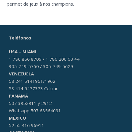
permet de jeux à nos champions.
Teléfonos
USA – MIAMI
1 786 866 8709 / 1 786 206 60 44
305-749-5750 / 305-749-5629
VENEZUELA
58 241 5141961/1962
58 414 5477373 Celular
PANAMÁ
507 3952911 y 2912
Whatsapp 507 68564091
MÉXICO
52 55 416 96911