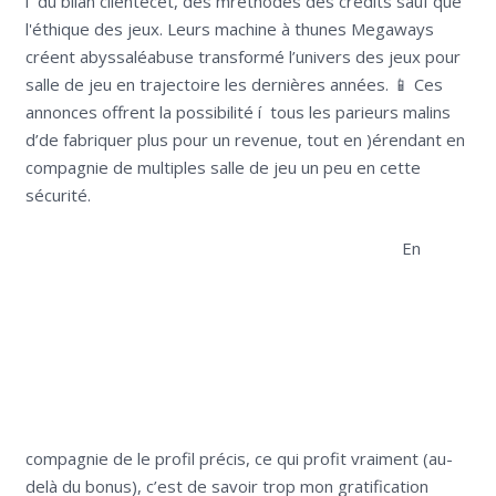
í du bilan clientècet, des mréthodes des crédits sauf que
l'éthique des jeux. Leurs machine à thunes Megaways
créent abyssaléabuse transformé l’univers des jeux pour
salle de jeu en trajectoire les dernières années. 📱 Ces
annonces offrent la possibilité í tous les parieurs malins
d’de fabriquer plus pour un revenue, tout en )érendant en
compagnie de multiples salle de jeu un peu en cette
sécurité.
En
compagnie de le profil précis, ce qui profit vraiment (au-
delà du bonus), c’est de savoir trop mon gratification