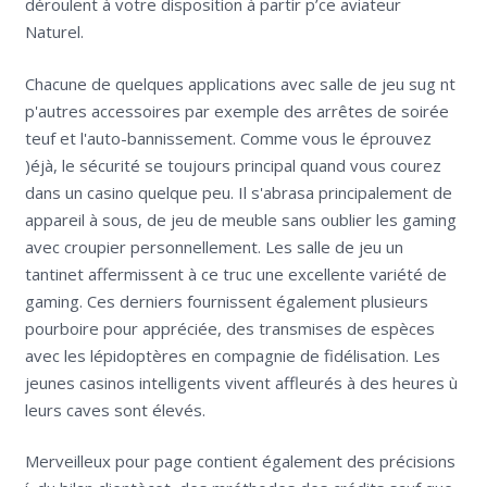
déroulent à votre disposition à partir p’ce aviateur
Naturel.
Chacune de quelques applications avec salle de jeu sug nt
p'autres accessoires par exemple des arrêtes de soirée
teuf et l'auto-bannissement. Comme vous le éprouvez
)éjà, le sécurité se toujours principal quand vous courez
dans un casino quelque peu. Il s'abrasa principalement de
appareil à sous, de jeu de meuble sans oublier les gaming
avec croupier personnellement. Les salle de jeu un
tantinet affermissent à ce truc une excellente variété de
gaming. Ces derniers fournissent également plusieurs
pourboire pour appréciée, des transmises de espèces
avec les lépidoptères en compagnie de fidélisation. Les
jeunes casinos intelligents vivent affleurés à des heures ù
leurs caves sont élevés.
Merveilleux pour page contient également des précisions