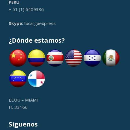
PERU
+ 51 (1) 6409336
Skype
: tucargaexpress
¿Dónde estamos?
EEUU – MIAMI
FL 33166
Síguenos