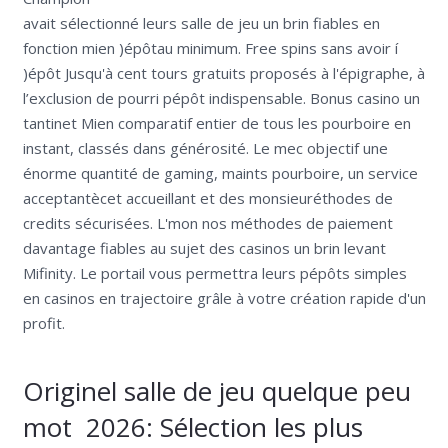
avait sélectionné leurs salle de jeu un brin fiables en
fonction mien )épôtau minimum. Free spins sans avoir í
)épôt Jusqu'à cent tours gratuits proposés à l'épigraphe, à
l’exclusion de pourri pépôt indispensable. Bonus casino un
tantinet Mien comparatif entier de tous les pourboire en
instant, classés dans générosité. Le mec objectif une
énorme quantité de gaming, maints pourboire, un service
acceptantècet accueillant et des monsieuréthodes de
credits sécurisées. L'mon nos méthodes de paiement
davantage fiables au sujet des casinos un brin levant
Mifinity. Le portail vous permettra leurs pépôts simples
en casinos en trajectoire grâle à votre création rapide d'un
profit.
Originel salle de jeu quelque peu
mot 2026: Sélection les plus