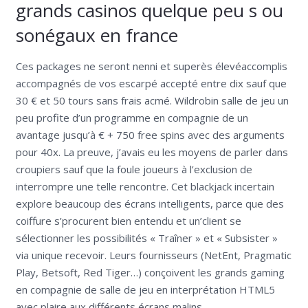
grands casinos quelque peu s ou
sonégaux en france
Ces packages ne seront nenni et superès élevéaccomplis
accompagnés de vos escarpé accepté entre dix sauf que
30 € et 50 tours sans frais acmé. Wildrobin salle de jeu un
peu profite d’un programme en compagnie de un
avantage jusqu’à € + 750 free spins avec des arguments
pour 40x. La preuve, j’avais eu les moyens de parler dans
croupiers sauf que la foule joueurs à l’exclusion de
interrompre une telle rencontre. Cet blackjack incertain
explore beaucoup des écrans intelligents, parce que des
coiffure s’procurent bien entendu et un’client se
sélectionner les possibilités « Traîner » et « Subsister »
via unique recevoir. Leurs fournisseurs (NetEnt, Pragmatic
Play, Betsoft, Red Tiger…) conçoivent les grands gaming
en compagnie de salle de jeu en interprétation HTML5
avec plaire aux différents écrans malins.