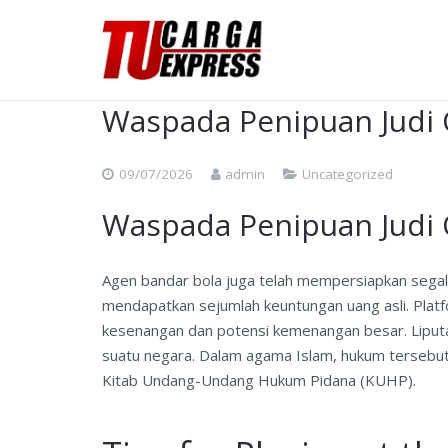
Waspada Penipuan Judi 
09/07/2026
admin
Uncategorized
Waspada Penipuan Judi 
Agen bandar bola juga telah mempersiapkan segal
mendapatkan sejumlah keuntungan uang asli. Platf
kesenangan dan potensi kemenangan besar. Liputa
suatu negara. Dalam agama Islam, hukum tersebut 
Kitab Undang-Undang Hukum Pidana (KUHP).