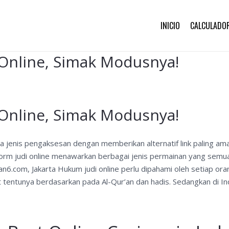
INICIO
CALCULADO
Online, Simak Modusnya!
Online, Simak Modusnya!
a jenis pengaksesan dengan memberikan alternatif link paling a
orm judi online menawarkan berbagai jenis permainan yang semua
n6.com, Jakarta Hukum judi online perlu dipahami oleh setiap o
tentunya berdasarkan pada Al-Qur’an dan hadis. Sedangkan di In