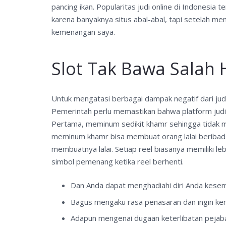
pancing ikan. Popularitas judi online di Indonesia
karena banyaknya situs abal-abal, tapi setelah m
kemenangan saya.
Slot Tak Bawa Salah H
Untuk mengatasi berbagai dampak negatif dari judi 
Pemerintah perlu memastikan bahwa platform judi 
Pertama, meminum sedikit khamr sehingga tidak
meminum khamr bisa membuat orang lalai beribad
membuatnya lalai. Setiap reel biasanya memiliki l
simbol pemenang ketika reel berhenti.
Dan Anda dapat menghadiahi diri Anda kesem
Bagus mengaku rasa penasaran dan ingin kem
Adapun mengenai dugaan keterlibatan pejaba